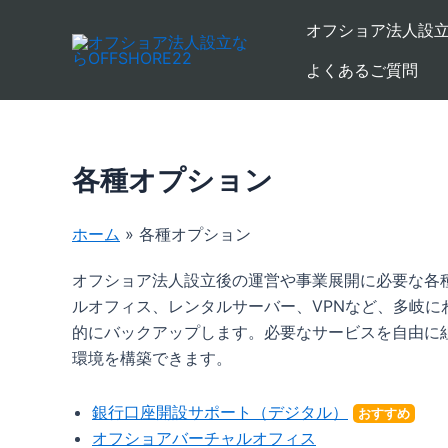
内
オフショア法人設立
容
を
よくあるご質問
ス
キ
ッ
プ
各種オプション
ホーム
»
各種オプション
オフショア法人設立後の運営や事業展開に必要な各
ルオフィス、レンタルサーバー、VPNなど、多岐
的にバックアップします。必要なサービスを自由に
環境を構築できます。
銀行口座開設サポート（デジタル）
おすすめ
オフショアバーチャルオフィス