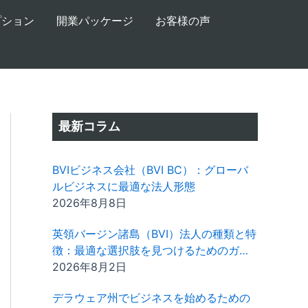
プション
開業パッケージ
お客様の声
最新コラム
BVIビジネス会社（BVI BC）：グローバ
ルビジネスに最適な法人形態
2026年8月8日
英領バージン諸島（BVI）法人の種類と特
徴：最適な選択肢を見つけるためのガイ
ド
2026年8月2日
デラウェア州でビジネスを始めるための